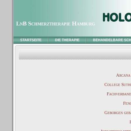
LnB Schmerztherapie Hamburg
STARTSEITE
DIE THERAPIE
BEHANDELBARE SC
Arcana 
College Suthe
Fachverband
Fen
Geborgen gebä