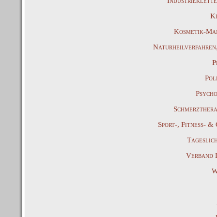
Industrieklett
Ki
Kosmetik-Man
Naturheilverfahren
P
Pol
Psycho
Schmerzthera
Sport-, Fitness- 
Tageslic
Verband 
W