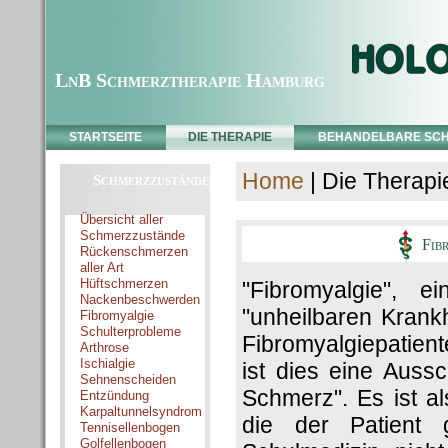
LnB Schmerztherapie Hamburg
STARTSEITE
DIE THERAPIE
BEHANDELBARE SC
Home
| Die Therapi
Schmerzzustände
Übersicht aller
Schmerzzustände
Fibr
Rückenschmerzen
aller Art
Hüftschmerzen
"Fibromyalgie", e
Nackenbeschwerden
"unheilbaren Krank
Fibromyalgie
Schulterprobleme
Fibromyalgiepatient
Arthrose
Ischialgie
ist dies eine Auss
Sehnenscheiden
Schmerz". Es ist a
Entzündung
Karpaltunnelsyndrom
die der Patient 
Tennisellenbogen
Golfellenbogen