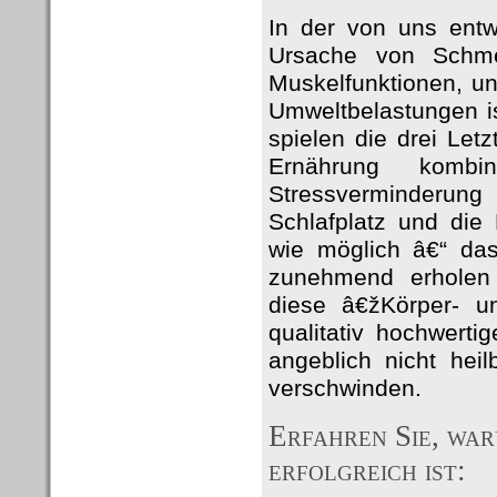
In der von uns entw
Ursache von Schme
Muskelfunktionen, u
Umweltbelastungen i
spielen die drei Le
Ernährung kombi
Stressverminderun
Schlafplatz und die
wie möglich â€“ das 
zunehmend erholen 
diese â€žKörper- u
qualitativ hochwert
angeblich nicht hei
verschwinden.
Erfahren Sie, wa
erfolgreich ist: