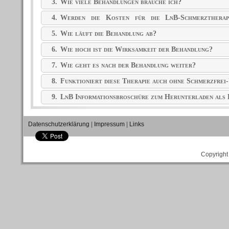
3.
Wie viele Behandlungen brauche ich?
4.
Werden die Kosten für die LnB-Schmerztherap
übernommen?
5.
Wie läuft die Behandlung ab?
6.
Wie hoch ist die Wirksamkeit der Behandlung?
7.
Wie geht es nach der Behandlung weiter?
8.
Funktioniert diese Therapie auch ohne Schmerzfrei
9.
LnB Informationsbroschüre zum Herunterladen al
Datenschutzerklärung
|
Impressum
|
Links
Copyright