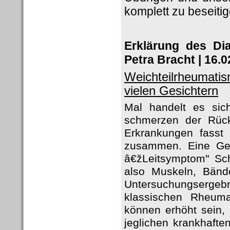
komplett zu beseitig
Erklärung des Di
Petra Bracht | 16.0
Weichteilrheumati
vielen Gesichtern
Mal handelt es sic
schmerzen der Rüc
Erkrankungen fasst
zusammen. Eine Gem
â€žLeitsymptom" Sc
also Muskeln, Bänd
Untersuchungsergebn
klassischen Rheuma
können erhöht sein, 
jeglichen krankhafte