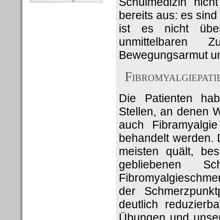
Schulmedizin nich
bereits aus: es sin
ist es nicht übe
unmittelbaren 
Bewegungsarmut un
Fibromyalgiepati
Die Patienten ha
Stellen, an denen 
auch Fibramyalgie
behandelt werden. 
meisten quält, bes
gebliebenen S
Fibromyalgieschmer
der Schmerzpunkt
deutlich reduzier
Übungen und unser