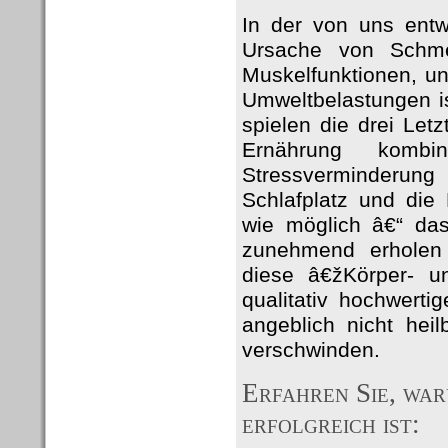
In der von uns entw
Ursache von Schme
Muskelfunktionen, u
Umweltbelastungen i
spielen die drei Le
Ernährung kombi
Stressverminderun
Schlafplatz und die
wie möglich â€“ das 
zunehmend erholen 
diese â€žKörper- u
qualitativ hochwert
angeblich nicht hei
verschwinden.
Erfahren Sie, wa
erfolgreich ist: