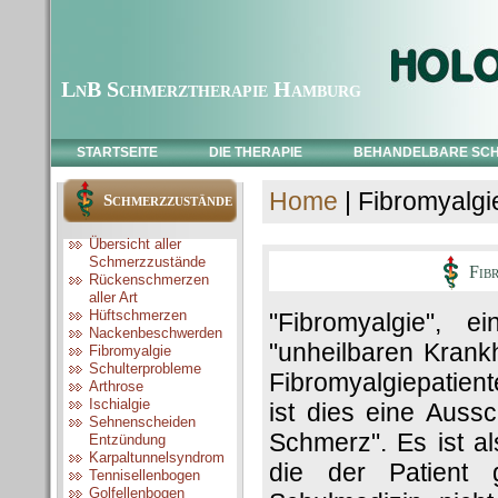
LnB Schmerztherapie Hamburg
STARTSEITE
DIE THERAPIE
BEHANDELBARE SC
Home
| Fibromyalgi
Schmerzzustände
Übersicht aller
Schmerzzustände
Fibr
Rückenschmerzen
aller Art
Hüftschmerzen
"Fibromyalgie", e
Nackenbeschwerden
"unheilbaren Krank
Fibromyalgie
Schulterprobleme
Fibromyalgiepatient
Arthrose
Ischialgie
ist dies eine Auss
Sehnenscheiden
Schmerz". Es ist a
Entzündung
Karpaltunnelsyndrom
die der Patient 
Tennisellenbogen
Golfellenbogen