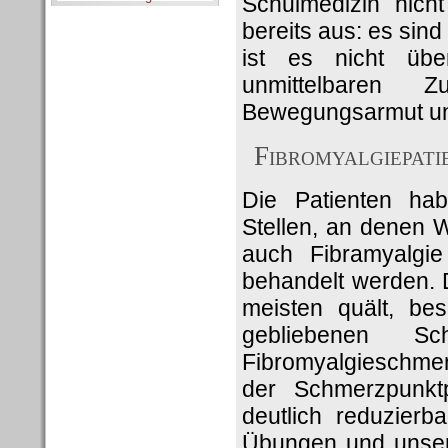
Schulmedizin nich
bereits aus: es sin
ist es nicht übe
unmittelbaren 
Bewegungsarmut un
Fibromyalgiepati
Die Patienten ha
Stellen, an denen 
auch Fibramyalgie
behandelt werden. 
meisten quält, bes
gebliebenen S
Fibromyalgieschmer
der Schmerzpunkt
deutlich reduzier
Übungen und unser