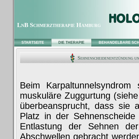
LnB Schmerztherapie Hamburg
STARTSEITE
DIE THERAPIE
BEHANDELBARE SC
Sehnenscheidenentzündung un
Beim Karpaltunnelsyndrom 
muskuläre Zuggurtung (siehe
überbeansprucht, dass sie 
Platz in der Sehnenscheide 
Entlastung der Sehnen de
Abschwellen gebracht werden