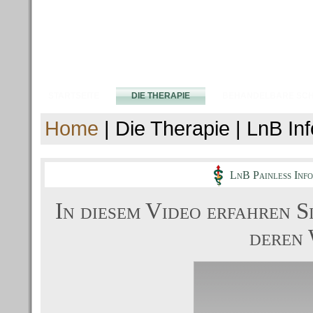
LnB Schmerztherapie Hamburg
STARTSEITE
DIE THERAPIE
BEHANDELBARE SC
Home
| Die Therapie | LnB In
LnB Painless Info
In diesem Video erfahren S
deren 