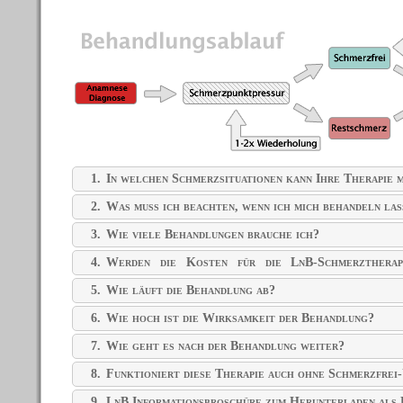
1.
In welchen Schmerzsituationen kann Ihre Therapie m
2.
Was muss ich beachten, wenn ich mich behandeln las
3.
Wie viele Behandlungen brauche ich?
4.
Werden die Kosten für die LnB-Schmerztherap
übernommen?
5.
Wie läuft die Behandlung ab?
6.
Wie hoch ist die Wirksamkeit der Behandlung?
7.
Wie geht es nach der Behandlung weiter?
8.
Funktioniert diese Therapie auch ohne Schmerzfrei
9.
LnB Informationsbroschüre zum Herunterladen al