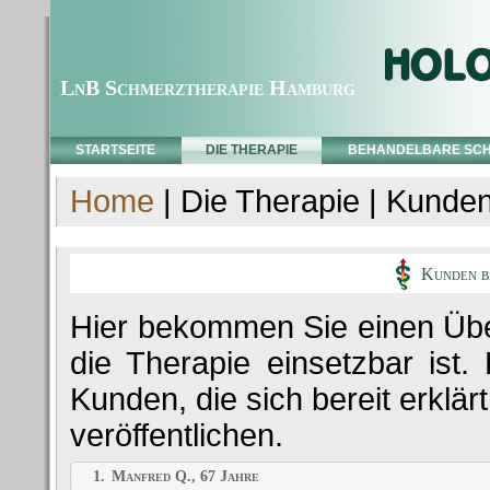
LnB Schmerztherapie Hamburg
STARTSEITE
DIE THERAPIE
BEHANDELBARE SC
Home
| Die Therapie | Kunden
Kunden be
Hier bekommen Sie einen Überb
die Therapie einsetzbar ist
Kunden, die sich bereit erklä
veröffentlichen.
1.
Manfred Q., 67 Jahre