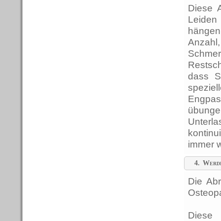
Diese 
Leiden
hängen
Anzahl
Schmerz
Restsc
dass S
spezi
Engpas
übungen
Unterl
kontinu
immer w
4.
Werd
übernom
Die Abr
Osteopa
Diese 