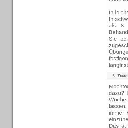
In leic
In schw
als 8 
Behand
Sie be
zuges
Übungen
festige
langfris
8.
Funkt
Möchte
dazu? 
Wochen
lassen.
immer 
einzun
Das ist