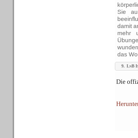
körperl
Sie au
beeinfl
damit a
mehr u
Übunge
wundern
das Woh
9.
LnB I
Die offi
Herunte