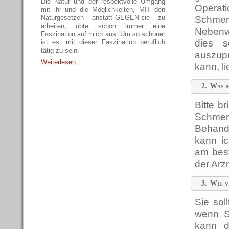
Die Natur und der respektvolle Umgang
Operati
mit ihr und die Möglichkeiten, MIT den
Naturgesetzen – anstatt GEGEN sie – zu
Schme
arbeiten, übte schon immer eine
Nebenwi
Faszination auf mich aus. Um so schöner
dies s
ist es, mit dieser Faszination beruflich
tätig zu sein.
auszup
Weiterlesen...
kann, l
2.
Was m
Bitte b
Schmerz
Behand
kann i
am bes
der Arzn
3.
Wie v
Sie sol
wenn S
kann d