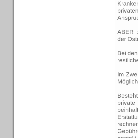
Kranke
private
Anspruc
ABER :
der Ost
Bei den
restlic
Im Zwei
Möglich
Besteht
privat
beinhal
Erstat
rechne
Gebühre