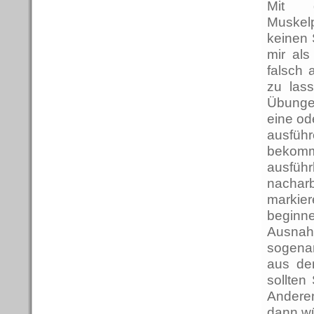
Mit d
Muskel
keinen
mir als
falsch
zu lass
Übunge
eine od
ausführ
bekomm
ausführ
nachar
markier
beginne
Ausna
sogena
aus der
sollte
Andere
dann wü