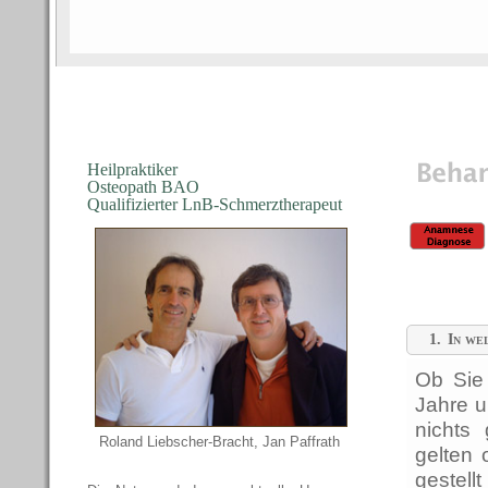
Jan Paffrath
Die Thera
Heilpraktiker
Osteopath BAO
Qualifizierter LnB-Schmerztherapeut
1.
In we
Ob Sie
Jahre u
nichts 
Roland Liebscher-Bracht, Jan Paffrath
gelten 
gestell