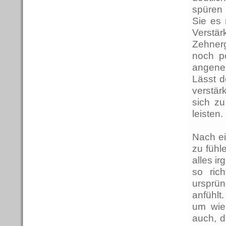
spüren 
Sie es 
Verstä
Zehner
noch p
angene
Lässt d
verstär
sich zu
leisten.
Nach ei
zu fühl
alles i
so ric
ursprü
anfühlt
um wie
auch, d