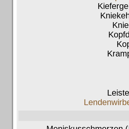
Kieferg
Knieke
Kni
Kopf
Ko
Kram
Leist
Lendenwirb
Meniskusschmerzen (