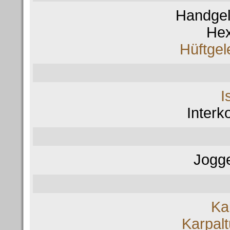
Handge
He
Hüftge
I
Interk
Jogge
Ka
Karpal