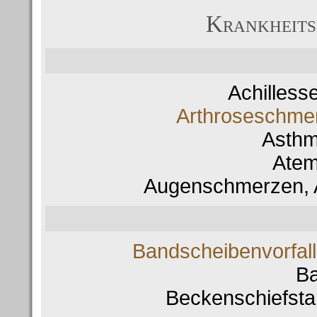
Krankheits
Achilles
Arthroseschmer
Asth
Ate
Augenschmerzen, 
Bandscheibenvorfal
Ba
Beckenschiefsta