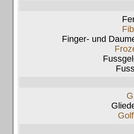
Fe
Fi
Finger- und Daum
Froz
Fussge
Fus
Gl
Glied
Gol