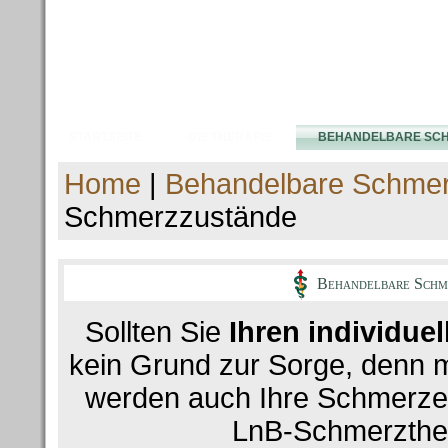
LnB Schmerztherapie Hamburg
STARTSEITE
DIE THERAPIE
BEHANDELBARE SC
Home
|
Behandelbare Schme
Schmerzzustände
Behandelbare Schme
Sollten Sie
Ihren individue
kein Grund zur Sorge, denn m
werden auch Ihre Schmerze
LnB-Schmerzther