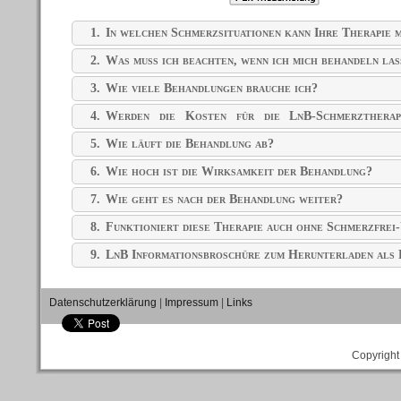
1.
In welchen Schmerzsituationen kann Ihre Therapie m
2.
Was muss ich beachten, wenn ich mich behandeln las
3.
Wie viele Behandlungen brauche ich?
4.
Werden die Kosten für die LnB-Schmerztherap
übernommen?
5.
Wie läuft die Behandlung ab?
6.
Wie hoch ist die Wirksamkeit der Behandlung?
7.
Wie geht es nach der Behandlung weiter?
8.
Funktioniert diese Therapie auch ohne Schmerzfrei
9.
LnB Informationsbroschüre zum Herunterladen al
Datenschutzerklärung
|
Impressum
|
Links
Copyright