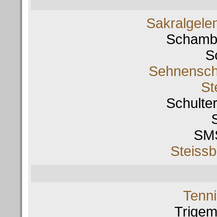
Sakralgele
Schamb
S
Sehnensch
St
Schulte
SM
Steiss
Tenni
Trigem